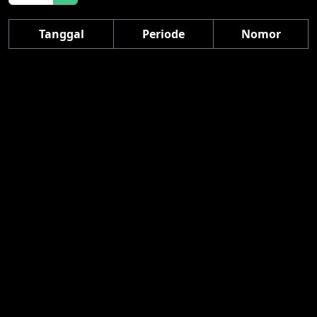
Tanggal
Periode
Nomor