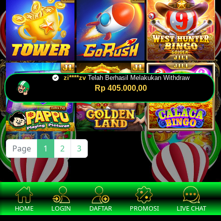
zi****zv
Telah Berhasil Melakukan Withdraw
Rp 405.000,00
Page
1
2
3
HOME
LOGIN
DAFTAR
PROMOSI
LIVE CHAT