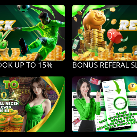
OK UP TO 15%
BONUS REFERAL S