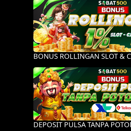
BONUS ROLLINGAN SLOT & 
DEPOSIT PULSA TANPA POT