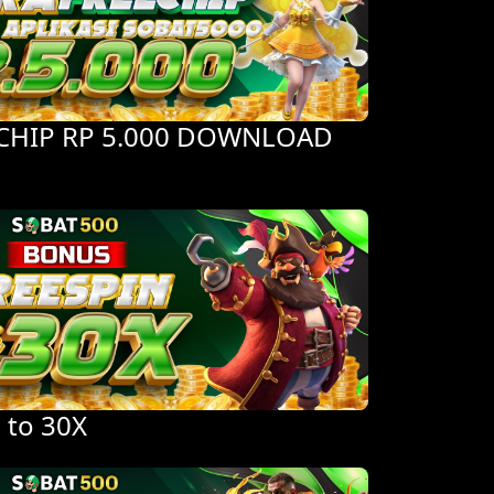
CHIP RP 5.000 DOWNLOAD
 to 30X