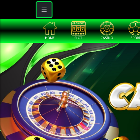
HOME
SLOT
CASINO
SPOR