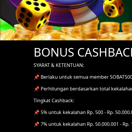
BONUS CASHBACK
SYARAT & KETENTUAN:
📌 Berlaku untuk semua member SOBAT500 
📌 Perhitungan berdasarkan total kekalaha
Tingkat Cashback:
📌 5% untuk kekalahan Rp. 500 - Rp. 50.000.
📌 7% untuk kekalahan Rp. 50.000.001 - Rp. 