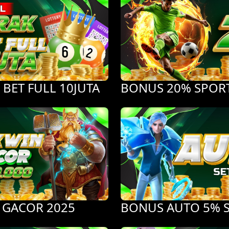
 BET FULL 10JUTA
BONUS 20% SPO
 GACOR 2025
BONUS AUTO 5% S